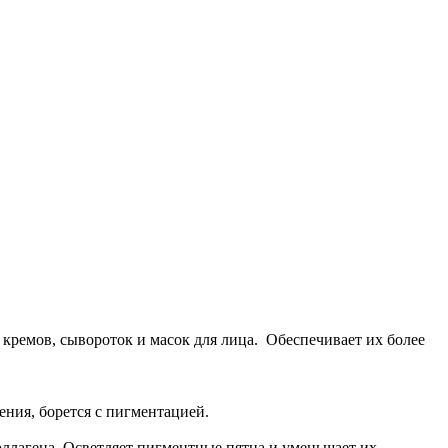
кремов, сывороток и масок для лица. Обеспечивает их более
ения, борется с пигментацией.
оллагена. Осветляет пигментные пятна и уменьшает их