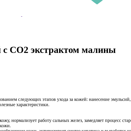
 с СО2 экстрактом малины
ованием следующих этапов ухода за кожей: нанесение эмульсий, 
олезные характеристики.
 кожу, нормализует работу сальных желез, замедляет процесс стар
кожи.
ообращение кожи, активизирует синтез кератина и выработку к